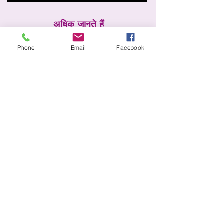
अधिक जानते हैं
हमारे बारे में
Phone
Email
Facebook
इकट्ठा करना
समाचार
सेवाएं
होम पेज
जानकारी
शिपिंग और रिटर्न
स्टोर नीति
भुगतान की विधि
सामान्य प्रश्न
सुरक्षा