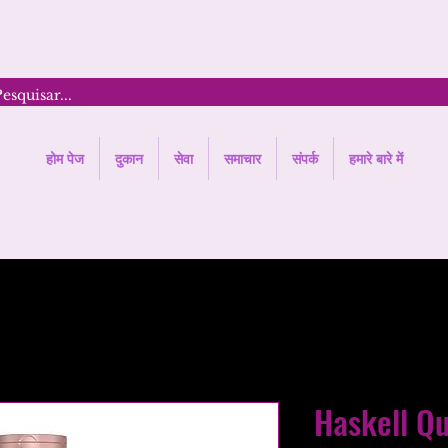
होम पेज
दुकान
सेवा
समाचार
संपर्क
हमारे बारे में
Haskell Q