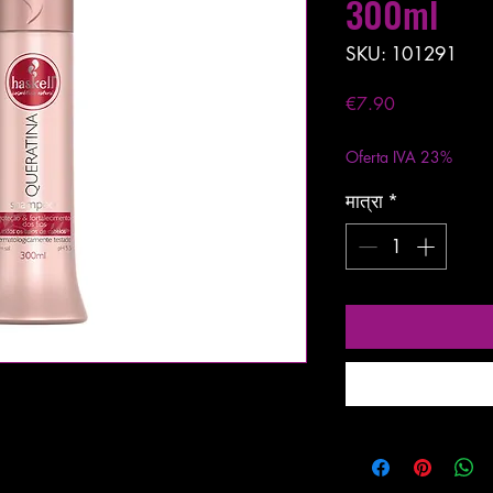
300ml
SKU: 101291
मूल्य
€7.90
कर को छोड़कर
|
Entreg
Oferta IVA 23%
मात्रा
*