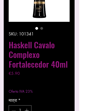
SKU: 101341
Haskell Cavalo
Complexo
Fortalecedor 40ml
मूल्य
€5.90
कर को छोड़कर
|
Entregas entre 24 a 48h
Oferta IVA 23%
मात्रा
*