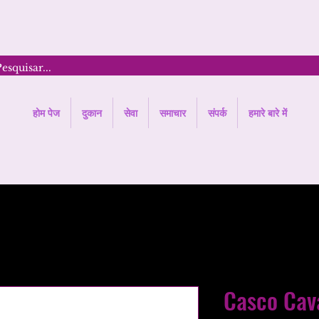
होम पेज
दुकान
सेवा
समाचार
संपर्क
हमारे बारे में
Casco Cava