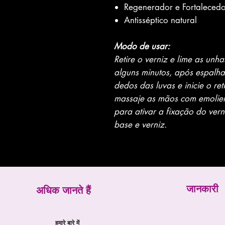
Regenerador e Fortaleced
Antisséptico natural
Modo de usar:
Retire o verniz e lime as unh
alguns minutos, após espalha
dedos das luvas e inicie o reti
massaje as mãos com emolien
para ativar a fixação do vern
base e verniz.
जानकारी
अधिक जानते हैं
हमारे बारे में