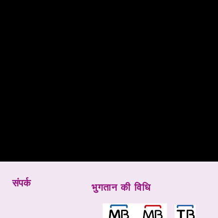
संपर्क
भुगतान की विधि