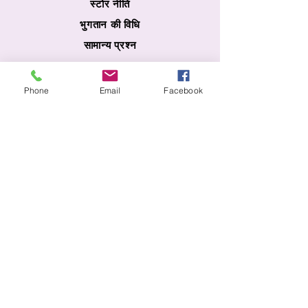
स्टोर नीति
भुगतान की विधि
सामान्य प्रश्न
सुरक्षा
Phone
Email
Facebook
100% सुरक्षित वातावरण
आपकी जानकारी 256-बिट एसएसएल एन्क्रिप्शन द्वारा
सुरक्षित है।
© कॉपीराइट 2022. सर्वाधिकार सुरक्षित - एंजल्स
कॉस्मेटिका
geral@angelscosmetica.pt
- दूरभाष: (+351)
934 445 391
भुगतान की विधि