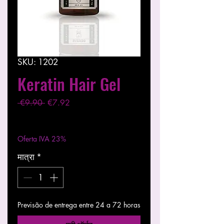
SKU: 1202
Keratin Hair Gel
नियमित
बिक्री
 €9.90 
€7.92
मूल्य
मूल्य
कर को छोड़कर
|
Entregas entre 24 a 48h
Oferta IVA 23%
मात्रा
*
Previsão de entrega entre 24 a 72 horas