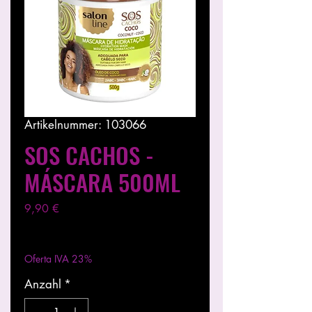
Artikelnummer: 103066
SOS CACHOS -
MÁSCARA 500ML
Preis
9,90 €
exkl. MwSt.
|
Entregas entre 24 a 48h
Oferta IVA 23%
Anzahl
*