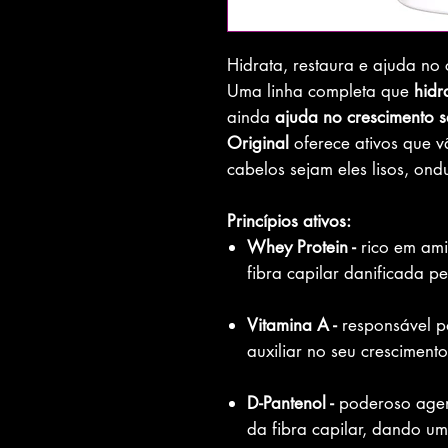
Hidrata, restaura e ajuda no 
Uma linha completa que
hidr
ainda
ajuda no crescimento 
Original
oferece ativos que v
cabelos sejam eles lisos, on
Princípios ativos:
Whey Protein -
rico em ami
fibra capilar danificada p
Vitamina A -
responsável p
auxiliar no seu cresciment
D-Pantenol -
poderoso agen
da fibra capilar, dando um