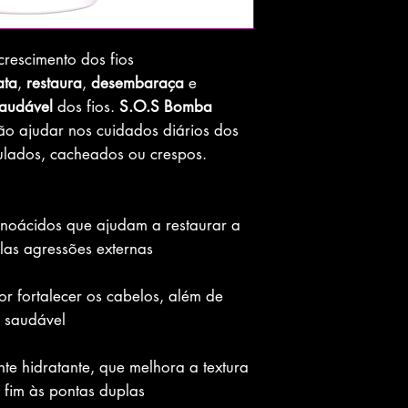
crescimento dos fios
ata
,
restaura
,
desembaraça
e
saudável
dos fios.
S.O.S Bomba
ão ajudar nos cuidados diários dos
dulados, cacheados ou crespos.
noácidos que ajudam a restaurar a
elas agressões externas
or fortalecer os cabelos, além de
o saudável
te hidratante, que melhora a textura
 fim às pontas duplas