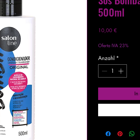
500ml
Preis
10,00 €
exkl. MwSt.
|
Entrega
Oferta IVA 23%
Anzahl
*
In