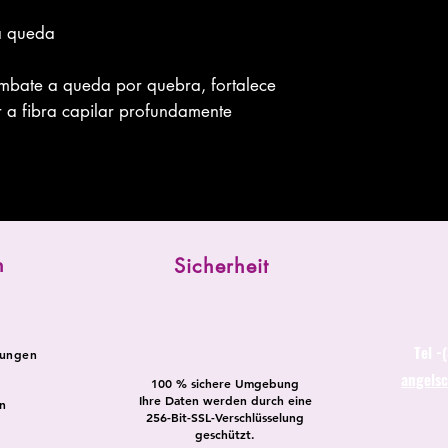
a queda
ombate a queda por quebra, fortalece
r a fibra capilar profundamente
n
Sicherheit
Tel -
dungen
angels
100 % sichere Umgebung
Ihre Daten werden durch eine
n
256-Bit-SSL-Verschlüsselung
geschützt.