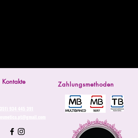
Kontakte
Zahlungsmethoden
(351) 934 445 391
cosmetica.pt@gmail.com