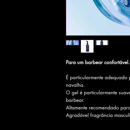
Para um barbear confortável.
É particularmente adequado
navalha.
O gel é particularmente suav
barbear.
Altamente recomendado para 
Agradável fragrância mascul