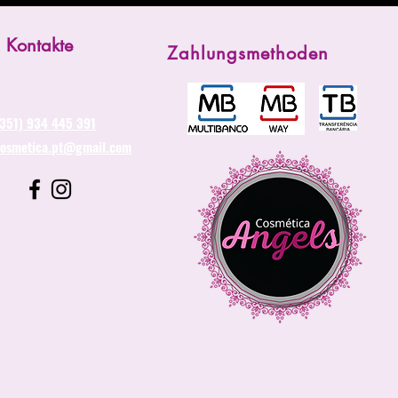
Kontakte
Zahlungsmethoden
(351) 934 445 391
cosmetica.pt@gmail.com
ca