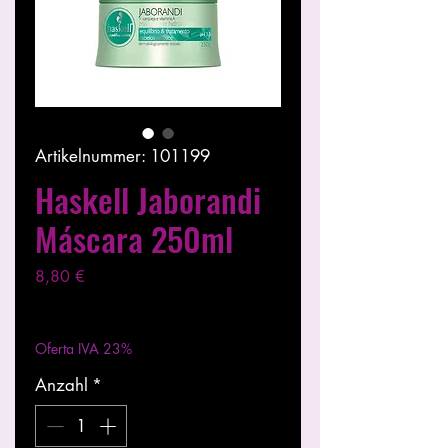
Artikelnummer: 101199
Haskell Jaborandi
Máscara 250ml
Preis
8,80 €
exkl. MwSt.
|
Entregas entre 24 a 48h
Oferta IVA 23%
Anzahl
*