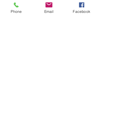
Über uns
Speichern
Phone
Email
Facebook
Nachricht
Dienstleistungen
Startseite
Information
Versand und Rücksendungen
Store-Richtlinie
Zahlungsmethoden
FAQ
Sicherheit
100 % sichere Umgebung