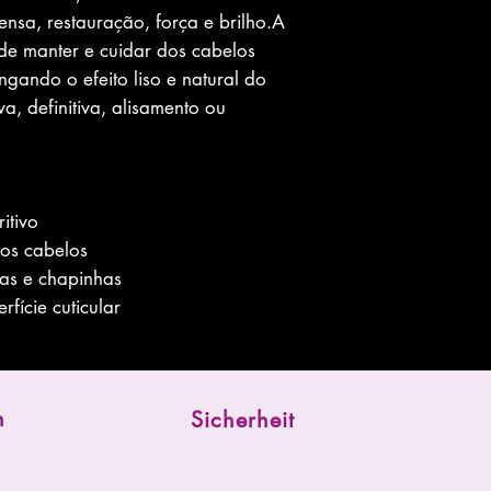
ensa, restauração, força e brilho.A
o de manter e cuidar dos cabelos
gando o efeito liso e natural do
a, definitiva, alisamento ou
itivo
dos cabelos
vas e chapinhas
fície cuticular
n
Sicherheit