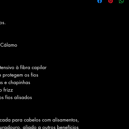
os.
e Cálamo
ensivo à fibra capilar
e protegem os fios
as e chapinhas
 frizz
os fios alisados
dicada para cabelos com alisamentos,
uradouro, aliado a outros benefícios