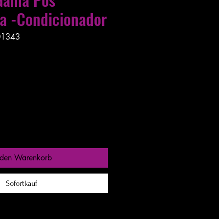
va -Condicionador
01343
s entre 24 a 48h
 den Warenkorb
Sofortkauf