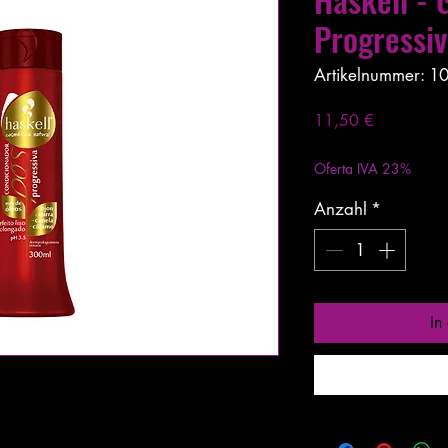
Progressi
Artikelnummer: 1
Preis
11,50 €
exkl. MwSt.
|
Entrega
Oferta IVA 23%
Anzahl
*
In