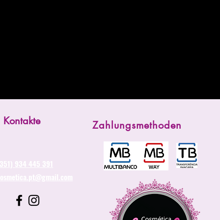
Kontakte
Zahlungsmethoden
(351) 934 445 391
cosmetica.pt@gmail.com