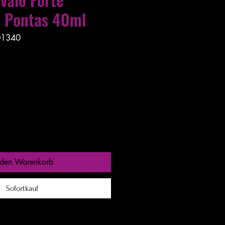
e Pontas 40ml
01340
s entre 24 a 48h
 den Warenkorb
Sofortkauf