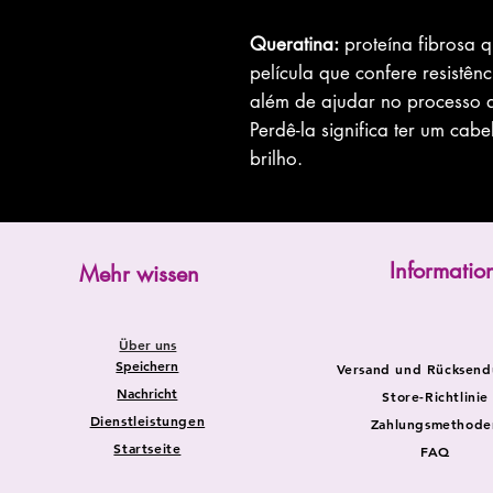
Queratina:
proteína fibrosa 
película que confere resistên
além de ajudar no processo d
Perdê-la significa ter um cab
brilho.
Informatio
Mehr wissen
Über uns
Speichern
Versand und Rücksen
Nachricht
Store-Richtlinie
Dienstleistungen
Zahlungsmethode
Startseite
FAQ