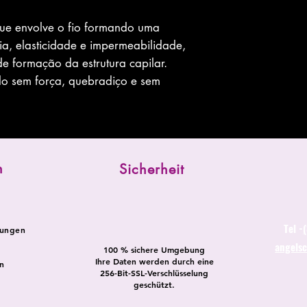
que envolve o fio formando uma
cia, elasticidade e impermeabilidade,
e formação da estrutura capilar.
elo sem força, quebradiço e sem
n
Sicherheit
Tel -
dungen
angels
100 % sichere Umgebung
Ihre Daten werden durch eine
n
256-Bit-SSL-Verschlüsselung
geschützt.