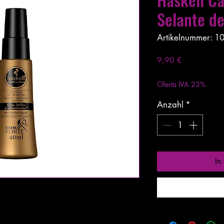
Selante d
Artikelnummer: 1
Preis
9,90 €
exkl. MwSt.
|
Entrega
Oferta IVA 23%
Anzahl
*
In