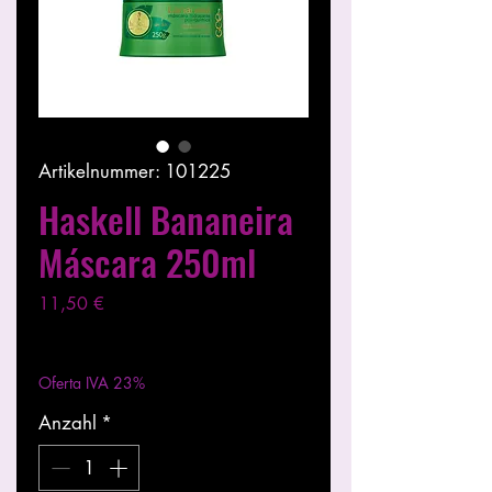
Artikelnummer: 101225
Haskell Bananeira
Máscara 250ml
Preis
11,50 €
exkl. MwSt.
|
Entregas entre 24 a 48h
Oferta IVA 23%
Anzahl
*