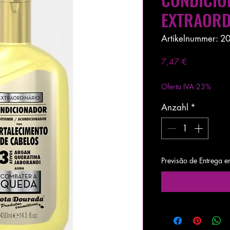
EXTRAORD
Artikelnummer: 2
Preis
7,47 €
exkl. MwSt.
|
Entrega
Oferta IVA 23%
Anzahl
*
Previsão de Entrega e