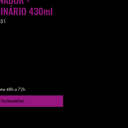
INÁRIO 430ml
051
s entre 24 a 48h
ntre 48h a 72h
Vorbestellen