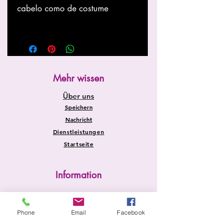
cabelo como de costume
Mehr wissen
Über uns
Speichern
Nachricht
Dienstleistungen
Startseite
Information
Versand und Rücksendungen
Store-Richtlinie
Phone
Email
Facebook