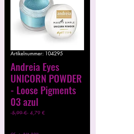
Artikelnummer: 104295
Andreia Eyes
UNICORN POWDER
- Loose Pigments
03 azul
Standardpreis
Sale-
 5,99 € 
4,79 €
Preis
exkl. MwSt.
|
Entregas entre 24 a 48h